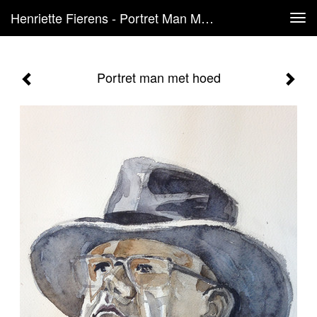
Henriette Fierens - Portret Man Met Hoed
Tog
navi
Portret man met hoed