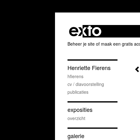
Beheer je site
of
maak een gratis ac
Henriette Fierens
hfierens
cv / diavoorstelling
publicaties
exposities
overzicht
galerie