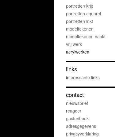
portretten krijt
portretten aquarel
portretten inkt
modeltekenen
modeltekenen naakt
vrij werk
acrylwerken
links
interessante links
contact
nieuwsbrief
reageer
gastenboek
adresgegevens
privacyverklaring