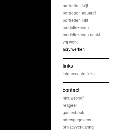
portretten krijt
portretten aquarel
portretten inkt
modeltekenen
modeltekenen naakt
vrij werk
acrylwerken
links
interessante links
contact
nieuwsbrief
reageer
gastenboek
adresgegevens
privacyverklaring