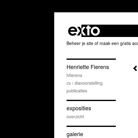
Beheer je site
of
maak een gratis ac
Henriette Fierens
hfierens
cv / diavoorstelling
publicaties
exposities
overzicht
galerie